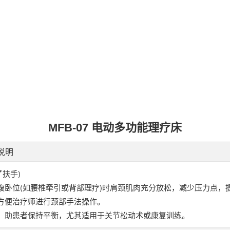
MFB-07 电动多功能理疗床
说明
)
了扶手
(
)
腹卧位
如腰椎牵引或背部理疗
时肩颈肌肉充分放松，减少压力点，
，方便治疗师进行颈部手法操作。
撑，助患者保持平衡，尤其适用于关节松动术或康复训练。